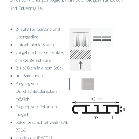
und Erkermaße.
2-läufig für Gardine und
Übergardine
laufoptimierte Kanäle
vorgebohrt für versenkte,
direkte Befestigung
Bis 600 cm in einem Stück
nur 8mm hoch
Biegung von
Durchschleuderecken
möglich
Biegung von Retouren
möglich
pulverbeschichtet weiß (RAL
9016)
alu eloxiert (E6/EV1)